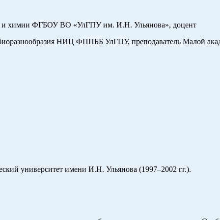
и и химии ФГБОУ ВО «УлГПУ им. И.Н. Ульянова», доцент
 биоразнообразия НИЦ ФППББ УлГПУ, преподаватель Малой акад
ский университет имени И.Н. Ульянова (1997–2002 гг.).