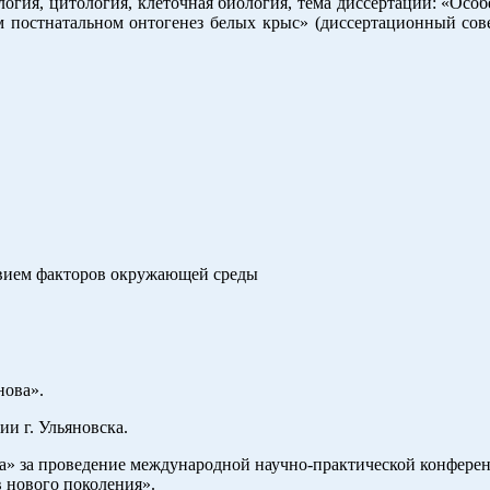
ология, цитология, клеточная биология, тема диссертации: «О
м постнатальном онтогенез белых крыс» (диссертационный со
твием факторов окружающей среды
нова».
ии г. Ульяновска.
а» за проведение международной научно-практической конферен
 нового поколения».