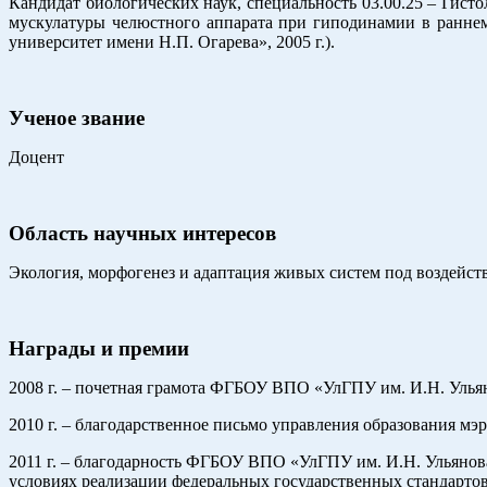
Кандидат биологических наук, специальность 03.00.25 – Гист
мускулатуры челюстного аппарата при гиподинамии в ранне
университет имени Н.П. Огарева», 2005 г.).
Ученое звание
Доцент
Область научных интересов
Экология, морфогенез и адаптация живых систем под воздейс
Награды и премии
2008 г. – почетная грамота ФГБОУ ВПО «УлГПУ им. И.Н. Улья
2010 г. – благодарственное письмо управления образования мэр
2011 г. – благодарность ФГБОУ ВПО «УлГПУ им. И.Н. Ульянов
условиях реализации федеральных государственных стандартов