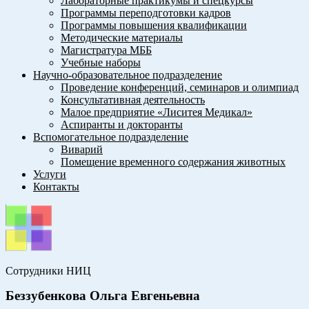
Лабораторные практикумы и спецкурсы
Программы переподготовки кадров
Программы повышения квалификации
Методические материалы
Магистратура МББ
Учебные наборы
Научно-образовательное подразделение
Проведение конференций, семинаров и олимпиад
Консультативная деятельность
Малое предприятие «Лиситея Медикал»
Аспиранты и докторанты
Вспомогательное подразделение
Виварий
Помещение временного содержания животных
Услуги
Контакты
Сотрудники НИЦ
Беззубенкова Ольга Евгеньевна