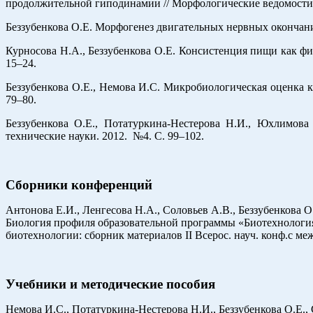
продолжительной гиподинамии // Морфологические ведомости. 
Беззубенкова О.Е. Морфогенез двигательных нервных окончани
Курносова Н.А., Беззубенкова О.Е. Консистенция пищи как фи
15–24.
Беззубенкова О.Е., Немова И.С. Микробиологическая оценка 
79–80.
Беззубенкова О.Е., Потатуркина-Нестерова Н.И., Юхлимов
технические науки. 2012. №4. С. 99–102.
Сборники конференций
Антонова Е.И., Ленгесова Н.А., Соловьев А.В., Беззубенкова 
Биология профиля образовательной программы «Биотехнология
биотехнологии: сборник материалов II Всерос. науч. конф.с межд.
Учебники и методические пособия
Немова И.С., Потатуркина-Нестерова Н.И., Беззубенкова О.Е.,