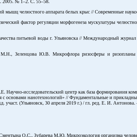
2005. № 1–2. С. 55–58.
й мышц челюстного аппарата белых крыс // Современные наукоем
зический фактор регуляции морфогенеза мускулатуры челюстног
качества питьевой воды г. Ульяновска // Международный журнал
а М.Н., Зеленцова Ю.В. Микрофлора ризосферы и ризопланы 
О.Е. Научно-исследовательский центр как база формирования ко
 с основами нанотехнологий» // Фундаментальные и прикладны
 участ. (Ульяновск, 30 апреля 2019 г.) / гл. ред. Е. И. Антонова
 Сментына О.С., Зубарева М.Ю. Микроэкология организма человек