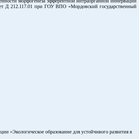
собенности морфогенеза эфферентной интраорганной иннервации
вет Д 212.117.01 при ГОУ ВПО «Мордовский государственный
ции «Экологическое образование для устойчивого развития в